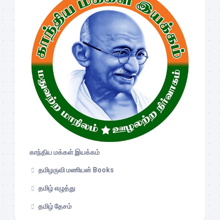
காந்திய மக்கள் இயக்கம்
தமிழருவி மணியன் Books
தமிழ் எழுத்து
தமிழ் தேசம்