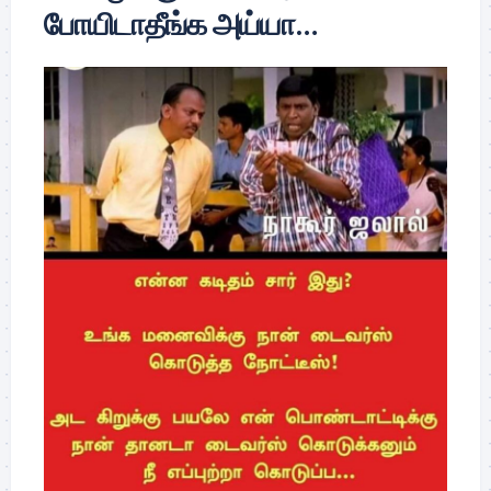
போயிடாதீங்க அய்யா…