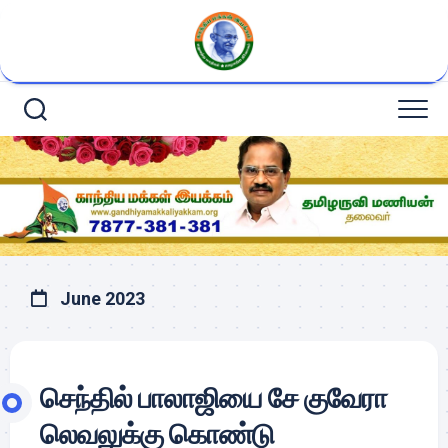
Skip
to
content
June 2023
செந்தில் பாலாஜியை சே குவேரா
லெவலுக்கு கொண்டு