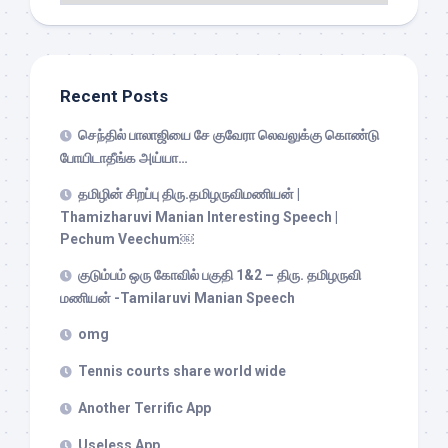
Recent Posts
செந்தில் பாலாஜியை சே குவேரா லெவலுக்கு கொண்டு
போயிடாதீங்க அய்யா…
தமிழின் சிறப்பு திரு.தமிழருவிமணியன் |
Thamizharuvi Manian Interesting Speech |
Pechum Veechum￼
குடும்பம் ஒரு கோவில் பகுதி 1&2 – திரு. தமிழருவி
மணியன் -Tamilaruvi Manian Speech
omg
Tennis courts share world wide
Another Terrific App
Useless App